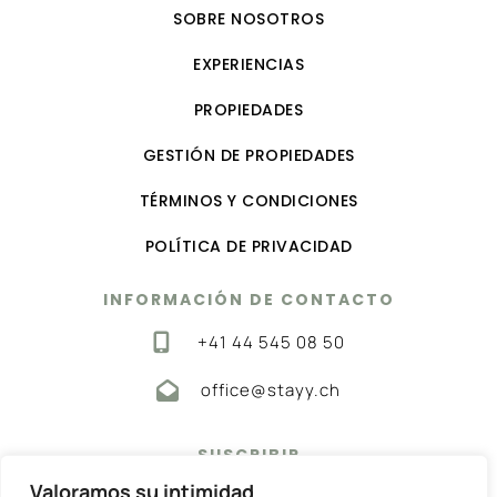
SOBRE NOSOTROS
EXPERIENCIAS
PROPIEDADES
GESTIÓN DE PROPIEDADES
TÉRMINOS Y CONDICIONES
POLÍTICA DE PRIVACIDAD
INFORMACIÓN DE CONTACTO
+41 44 545 08 50
office@stayy.ch
SUSCRIBIR
Valoramos su intimidad